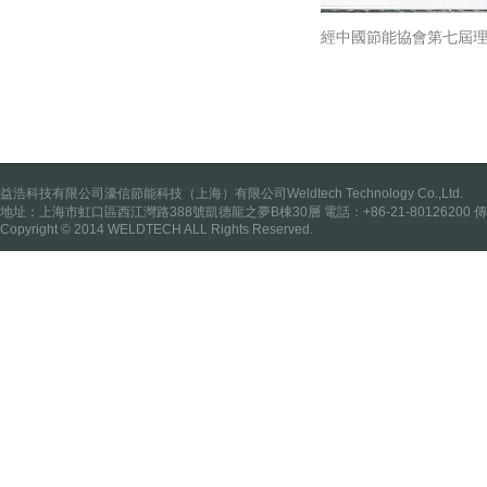
經中國節能協會第七屆理
益浩科技有限公司濠信節能科技（上海）有限公司Weldtech Technology Co.,Ltd.
地址：上海市虹口區西江灣路388號凱德龍之夢B棟30層 電話：+86-21-80126200 傳真：
Copyright © 2014 WELDTECH ALL Rights Reserved.