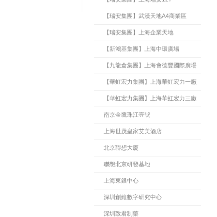
【瑞安集團】武漢天地A4商業區
【瑞安集團】上海企業天地
【新鴻基集團】上海中環廣場
【九龍倉集團】上海會德豐國際廣場
【華虹宏力集團】上海華虹宏力一廠
【華虹宏力集團】上海華虹宏力三廠
南京金鷹珠江壹號
上海世茂皇家艾美酒店
北京聯想大廈
聯想北京研發基地
上海東銀中心
深圳創維數字研究中心
深圳致君制藥