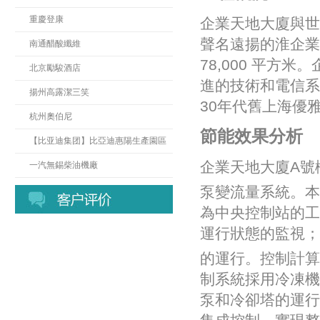
重慶登康
企業天地大廈與世
聲名遠揚的淮企業
南通醋酸纖維
78,000 平方
北京勵駿酒店
進的技術和電信系
揚州高露潔三笑
30年代舊上海優
杭州奧伯尼
節能效果分析
【比亚迪集团】比亞迪惠陽生產園區
企業天地大廈A號
一汽無錫柴油機廠
泵變流量系統。本
為中央控制站的工
運行狀態的監視；
的運行。控制計算機
制系統採用冷凍機
泵和冷卻塔的運行