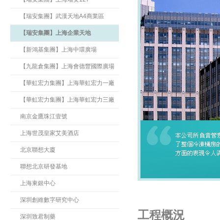
【瑞安集團】武漢天地A4商業區
【瑞安集團】上海企業天地
【新鴻基集團】上海中環廣場
【九龍倉集團】上海會德豐國際廣場
【華虹宏力集團】上海華虹宏力一廠
【華虹宏力集團】上海華虹宏力三廠
南京金鷹珠江壹號
上海世茂皇家艾美酒店
北京聯想大廈
聯想北京研發基地
上海東銀中心
深圳創維數字研究中心
工程概況
深圳致君制藥